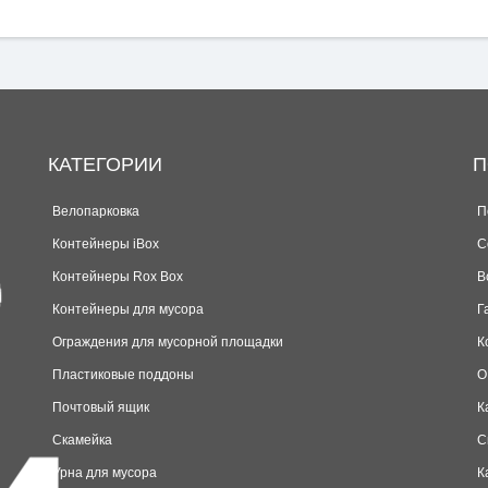
КАТЕГОРИИ
П
Велопарковка
П
Контейнеры iBox
С
Контейнеры Rox Box
В
Контейнеры для мусора
Г
Ограждения для мусорной площадки
К
Пластиковые поддоны
О
Почтовый ящик
К
Скамейка
С
Урна для мусора
К