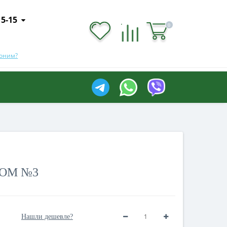
15-15
0
0
воним?
РОМ №3
Нашли дешевле?