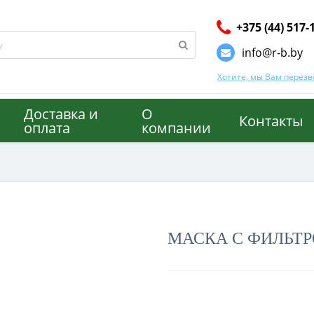
+375 (44) 517-
info@r-b.by
Хотите, мы Вам перез
Доставка и
О
МПАНИИ
КОНТАКТЫ
Контакты
оплата
компании
МАСКА С ФИЛЬТ
Без НДС:
0.00 р.