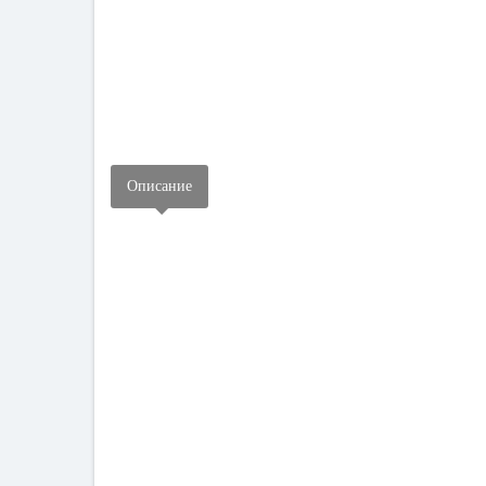
НЕРАЗБОРНЫЕ ПЛАСТИКОВЫЕ КОНТЕЙНЕРЫ IBOX
УРНА ДЛЯ МУСОРА
ВЕЛОПАРКОВКА
Описание
СКАМЕЙКА
ОГРАЖДЕНИЕ МУСОРНОЙ ПЛОЩАДКИ
ЯЩИК ДЛЯ ПЕСКА
ПОЧТОВЫЙ ЯЩИК